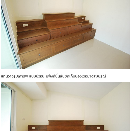
แท่นวางรูปเคารพ แบบบิ้วอิน มีฟังก์ชั่นลิ้นชักเก็บของได้อย่างสมบรูณ์