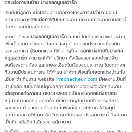
ตกแต่งภายในบ้าน บางกอกบูเลอวาร์ด
เริ่มต้นที่ลูกค้า เมื่อได้รับบ้านจากทางโครงการเปล่ามา ย่อมมี
ความต้องการ
ตกแต่งภายใน
ให้สวยงาม มีความสวยงามตามสไตล์
ที่ เหมาะสมกับสมัยนิยม
คุณปู เจ้าของ
บางกอกบูเลอวาร์ด
หลังนี้่ ได้เที่ยวหาภาพตัวอย่าง
เพื่อเป็นแบบ กำหนด มีสเปควัสดุ กำหนดงบประมาณเบื้องต้น
เสาะแสวงหา ผู้รับตกแต่ง ที่ชำนาญในการ
ตกแต่งภายในบางกอ
กบูเลอวาร์ด
สามารถให้คำปรึกษา ทั้งเรื่องออกแบบตั้งแต่พื้น
จนถึงเพดานห้อง และรายละเอียดในเรื่องงบประมาณ ในจุดต่างๆ
ทีมงานมีประสบการณ์ ได้คำแนะนำจากเพือนที่เคยตกแต่งบ้านกับ
เฮียสุ ว่า ทีมงาน website
มีผลงานเป็นที่
Prachacheun.com
น่าเชื่อถือ ในขั้นตอนนี้คุณลูกค้าได้ให้ความไว้วางใจเลือกทีมงาน
เฮียสุตกแต่งภายใน
0814432618 ที่เป็นบริษัท
ตกแต่งภายใน
หมู่บ้านบางกอกบูเลอวาร์ด ที่เชี่ยวชาญในด้านนี้โดยตรงมีการ
ออกแบบ ที่ สวยงามทันสมัยทั้งฟังก์ชั่นการใช้งาน ใช้วัสดุที่
ทนทานต่อการใช้งานจริง ในราคามีเหตุผล ประสบการณ์ มีผลงาน
เป็นที่น่าเชื่อถือ ในโครงการนี้มานาน
รับบิ้วอิน ตกแต่งภายใน โครงการบางกอกบูเลอวาร์ด สาทร มีผล