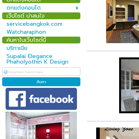
ตกแต่งคอนโด
เว๊ปไซต์ น่าสนใจ
servicebangkok.com
Watcharaphon
ค้นหาในเว๊บไซต์นี้
บริทาเนีย
Supalai Elegance
Phaholyothin K Design