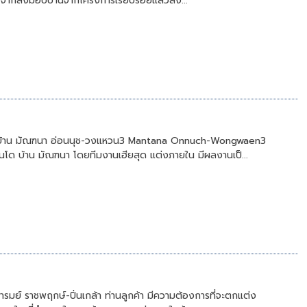
งจากส่งมอบบ้านจากโครงการเรียบร้อยแล้วสิ่ง...
 บ้าน มัณฑนา อ่อนนุช-วงแหวน3 Mantana Onnuch-Wongwaen3
โด บ้าน มัณฑนา โดยทีมงานเฮียสุด แต่งภายใน มีผลงานเป็...
มย์ ราชพฤกษ์-ปิ่นเกล้า ท่านลูกค้า มีความต้องการที่จะตกแต่ง