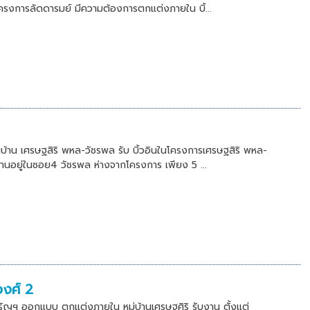
โครงการลัดดารมย์ มีความต้องการตกแต่งภายใน บิ้...
้าน เศรษฐสิริ พหล-วัชรพล รับ บิ้วอินในโครงการเศรษฐสิริ พหล-
นอยู่ในซอย4 วัชรพล ห่างจากโครงการ เพียง 5 ...
วงศ์ 2
รัญฯ ออกแบบ ตกแต่งภายใน หมู่บ้านเศรษฐศิริ รับงาน ตั้งแต่