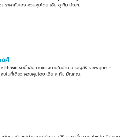
วร ราคากันเอง ควบคุมโดย เฮีย สุ ทีม มัณฑ...
วงศ์
etthasiri รับบิ้วอิน ตกแต่งภายในบ้าน เศรษฐสิริ ราชพฤกษ์ –
บในที่เดียว ควบคุมโดย เฮีย สุ ทีม มัณฑณ...
ต่งภายใน หมู่บ้านแกรนด์เศรษฐสิริ ประชาชื่น ทางเข้าหลัก ติดถนน