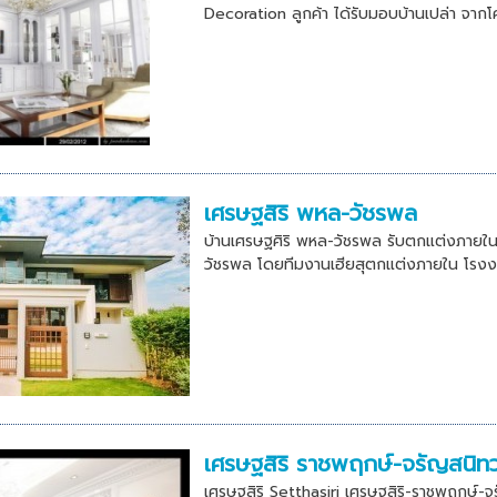
Decoration ลูกค้า ได้รับมอบบ้านเปล่า จาก
เศรษฐสิริ พหล-วัชรพล
บ้านเศรษฐศิริ พหล-วัชรพล รับตกแต่งภายในบ
วัชรพล โดยทีมงานเฮียสุตกแต่งภายใน โรงงา
เศรษฐสิริ ราชพฤกษ์-จรัญสนิท
เศรษฐสิริ Setthasiri เศรษฐสิริ-ราชพฤกษ์-จ