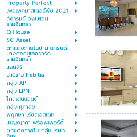
Property Perfect
เพอเฟคมาสเตอร์พีซ 2021
ลัดารมย์ วงแหวน-
รามอินทรา
Q House
SC Asset
ตกแต่งภายในบ้าน แกรนด์
บางกอกบูเลอวาร์ด
รามอินทรา
แสนสิริ
ฮาบิเทีย Habitia
กลุ่ม AP
กลุ่ม LPN
โกลเด้นแลนด์
กลุ่ม ศุภาลัย
พฤกษา เรียลเอสเตท
เบญญาภา พร็อพเพอร์ตี้
ตกแต่งภายใน กลุ่มบริษัท
อื่นๆ