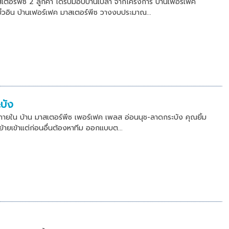
อร์พีซ 2 ลูกค้า ได้รับมอบบ้านเปล่า จากโครงการ บ้านเฟอร์เฟค
้วอิน บ้านเฟอร์เฟค มาสเตอร์พีซ วางงบประมาณ...
บัง
ยใน บ้าน มาสเตอร์พีซ เพอร์เฟค เพลส อ่อนนุช-ลาดกระบัง คุณยิ้ม
ะย้ายเข้าแต่ก่อนอื่นต้องหาทีม ออกแบบต...