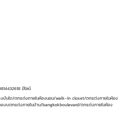
814432618 มีไลน์
ถงบันได/ตกแต่งภายในห้องนอน/walk-in closet/ตกแต่งภายในห้อง
รออกแบบตกแต่งภายในบ้าน/bangkokboulevard/ตกแต่งภายในห้อง