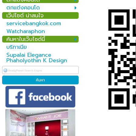
ตกแต่งคอนโด
เว๊ปไซต์ น่าสนใจ
servicebangkok.com
Watcharaphon
ค้นหาในเว๊บไซต์นี้
บริทาเนีย
Supalai Elegance
Phaholyothin K Design