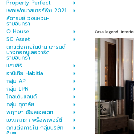
Property Perfect
เพอเฟคมาสเตอร์พีซ 2021
ลัดารมย์ วงแหวน-
รามอินทรา
Q House
Casa legend Interio
SC Asset
ตกแต่งภายในบ้าน แกรนด์
บางกอกบูเลอวาร์ด
รามอินทรา
แสนสิริ
ฮาบิเทีย Habitia
กลุ่ม AP
กลุ่ม LPN
โกลเด้นแลนด์
กลุ่ม ศุภาลัย
พฤกษา เรียลเอสเตท
เบญญาภา พร็อพเพอร์ตี้
ตกแต่งภายใน กลุ่มบริษัท
อื่นๆ