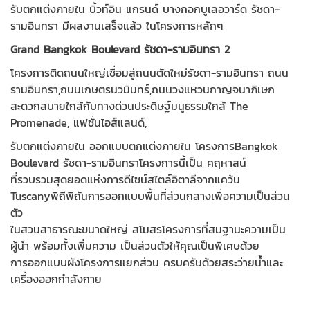
รับตกแต่งภายใน บิ้วท์อิน แกรนด์ บางกอกบูเลอวาร์ด รัชดา-
รามอินทรา มีผลงานเสร็จแล้ว ในโครงการหลักๆ
Grand Bangkok Boulevard รัชดา-รามอินทรา 2
โครงการติดถนนใหญ่เชื่อมสู่ถนนตัดใหม่รัชดา-รามอินทรา ถนน
รามอินทรา,ถนนเกษตรนวมินทร์,ถนนวงแหวนกาญจนาภิเษก
สะดวกสบายใกล้กับทางด่วนประดิษฐ์มนูธรรมใกล้ The
Promenade, แฟชั่นไอส์แลนด์,
รับตกแต่งภายใน ออกแบบตกแต่งภายใน โครงการBangkok
Boulevard รัชดา-รามอินทราโครงการนี้เป็น คฤหาสน์
ที่รวบรวมสุดยอดแห่งการดีไซน์สไตล์อิตาลีจากแคว้น
Tuscanyพิถีพิถันการออกแบบพื้นที่ส่วนกลางเพื่อความเป็นส่วน
ตัว
ในสวนสาธารณะขนาดใหญ่ สโมสรโครงการที่สมฐานะความเป็น
ผู้นำ พร้อมทั้งเพิ่มความ เป็นส่วนตัวให้คุณเป็นพิเศษด้วย
การออกแบบผังโครงการแยกส่วน ครบครันด้วยสระว่ายน้ำและ
เครื่องออกกำลังกาย