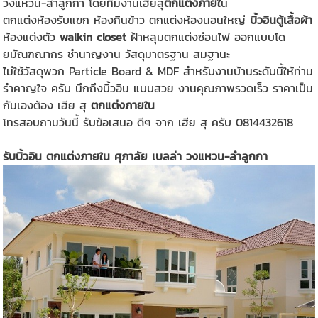
วงแหวน-ลำลูกกา โดยทีมงานเฮียสุ
ตกแต่งภายใ
น
ตกแต่งห้องรับแขก ห้องกินข้าว ตกแต่งห้องนอนใหญ่
บิ้วอินตู้เสื้อผ้า
ห้องแต่งตัว
walkin closet
ฝ้าหลุมตกแต่งซ่อนไฟ ออกแบบโด
ยมัณฑณากร ชำนาญงาน วัสดุมาตรฐาน สมฐานะ
ไม่ใช้วัสดุพวก Particle Board & MDF สำหรับงานบ้านระดับนี้ให้ท่าน
รำคาญใจ ครับ นึกถึงบิ้วอิน แบบสวย งานคุณภาพรวดเร็ว ราคาเป็น
กันเองต้อง เฮีย สุ
ตกแต่งภายใน
โทรสอบถามวันนี้ รับข้อเสนอ ดีๆ จาก เฮีย สุ ครับ 0814432618
รับบิ้วอิน ตกแต่งภายใน ศุภาลัย เบลล่า วงแหวน-ลำลูกกา