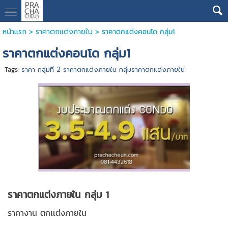
หน้าแรก
>
ราคาตกแต่งภายใน
>
ราคาตกแต่งคอนโด กลุ่ม1
ราคาตกแต่งคอนโด กลุ่ม1
Tags:
ราคา กลุ่มที่ 2 ราคาตกแต่งภายใน กลุ่มราคาตกแต่งภายใน
ราคาตกแต่งภายใน กลุ่ม 1
ราคางาน ตกเเต่งภายใน