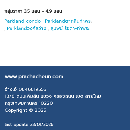
กลุ่มราคา 3.5 เเสน - 4.9 เเสน
,
ะ
Parkland condo
Parklandตากสินท่าพร
,
,
Parklandวงศ์สว่าง
ลุมพินี รัชดา-ท่าพระ
www.prachacheun.com
ช่างเอ้ 0846819555
13/8 ถนนเพิ่มสิน แขวง คลองถนน เขต สายไหม
กรุงเทพมหานคร 10220
Copyright © 2025
last update 23/01/2026