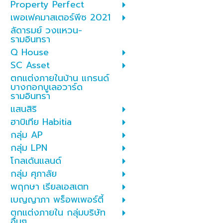
Property Perfect
เพอเฟคมาสเตอร์พีซ 2021
ลัดารมย์ วงแหวน-
รามอินทรา
Q House
SC Asset
ตกแต่งภายในบ้าน แกรนด์
บางกอกบูเลอวาร์ด
รามอินทรา
แสนสิริ
ฮาบิเทีย Habitia
กลุ่ม AP
กลุ่ม LPN
โกลเด้นแลนด์
กลุ่ม ศุภาลัย
พฤกษา เรียลเอสเตท
เบญญาภา พร็อพเพอร์ตี้
ตกแต่งภายใน กลุ่มบริษัท
อื่นๆ