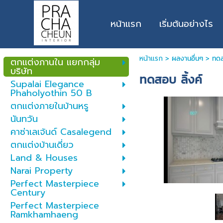
หน้าแรก
เริ่มต้นอย่างไร
หน้าแรก
> ผลงานอื่นๆ >
ทดส
ตกแต่งภานใน แยกกลุ่ม
บริษัท
ทดสอบ ลิ้งค์
Supalai Elegance
Phaholyothin 50 B
ตกแต่งภายในบ้านหรู
นันทวัน
คาซ่าเลเจ้นด์ Casalegend
ตกแต่งบ้านเดี่ยว
Land & Houses
Narai Property
Perfect Masterpiece
Century
Perfect Masterpiece
Ramkhamhaeng