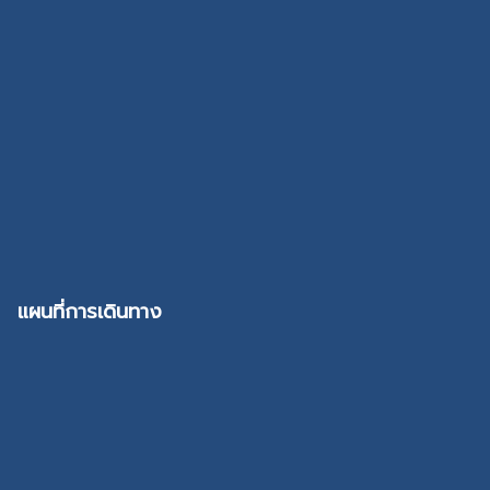
แผนที่การเดินทาง