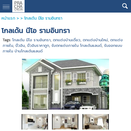
หน้าแรก
> >
โกลเด้น นีโอ รามอินทรา
โกลเด้น นีโอ รามอินทรา
Tags:
โกลเด้น นีโอ รามอินทรา
,
ตกเเต่งบ้านเดี่ยว
,
ตกเเต่งบ้านใหม่
,
ตกเเต่ง
ภายใน
,
บิ้วอิน
,
บิ้วอินราคาถูก
,
รับตกแต่งภายใน โกลเด้นแลนด์
,
รับออกแบบ
ภายใน บ้านโกลเด้นแลนด์