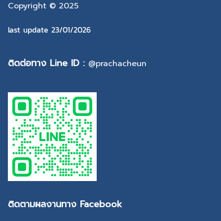
Copyright © 2025
last update 23/01/2026
ติดต่อทาง Line ID :
@prachacheun
ติดตามผลงานทาง Facebook