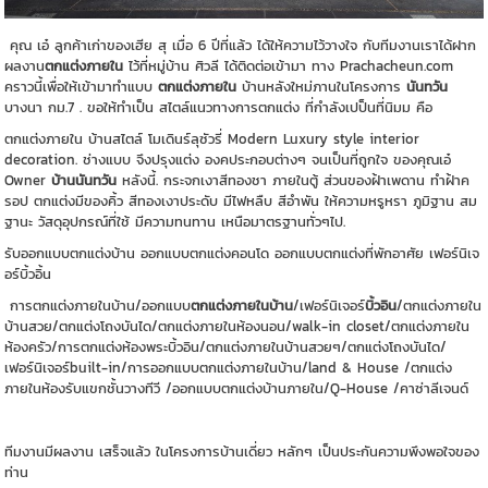
คุณ เอ๋ ลูกค้าเก่าของเฮีย สุ เมื่อ 6 ปีที่แล้ว ได้ให้ความไว้วางใจ กับทีมงานเราได้ฝาก
ผลงาน
ตกแต่งภายใน
ไว้ที่หมู่บ้าน ศิวลี ได้ติดต่อเข้ามา ทาง Prachacheun.com
คราวนี้เพื่อให้เข้ามาทำแบบ
ตกแต่งภายใน
บ้านหลังใหม่ภานในโครงการ
นันทวัน
บางนา กม.7 . ขอให้ทำเป็น สไตล์แนวทางการตกแต่ง ที่กำลังเปป็นที่นิมม คือ
ตกแต่งภายใน บ้านสไตล์ โมเดินร์ลุซัวรี่ Modern Luxury style interior
decoration. ช่างแบบ จึงปรุงแต่ง องคประกอบต่างๆ จนเป็นที่ถูกใจ ของคุณเอ๋
Owner
บ้านนันทวัน
หลังนี้. กระจกเงาสีทองชา ภายในตู้ ส่วนของฝ้าเพดาน ทำฝ้าค
รอป ตกแต่งมีของคิ้ว สีทองเงาประดับ มีไฟหลืบ สีอำพัน ให้ความหรูหรา ภูมิฐาน สม
ฐานะ วัสดุอุปกรณ์ที่ใช้ มีความทนทาน เหนือมาตรฐานทั่วๆไป.
รับออกแบบตกแต่งบ้าน ออกแบบตกแต่งคอนโด ออกแบบตกแต่งที่พักอาศัย เฟอร์นิเจ
อร์บิ้วอิ้น
การตกแต่งภายในบ้าน/ออกแบบ
ตกแต่งภายในบ้าน
/เฟอร์นิเจอร์
บิ้วอิน
/ตกแต่งภายใน
บ้านสวย/ตกแต่งโถงบันได/ตกแต่งภายในห้องนอน/walk-in closet/ตกแต่งภายใน
ห้องครัว/การตกแต่งห้องพระบิ้วอิน/ตกแต่งภายในบ้านสวยๆ/ตกแต่งโถงบันได/
เฟอร์นิเจอร์built-in/การออกแบบตกแต่งภายในบ้าน/land & House /ตกแต่ง
ภายในห้องรับแขกชั้นวางทีวี /ออกแบบตกแต่งบ้านภายใน/Q-House /คาซ่าลีเจนด์
ทีมงานมีผลงาน เสร็จแล้ว ในโครงการบ้านเดี่ยว หลักๆ เป็นประกันความพึงพอใจของ
ท่าน