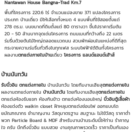
Nantawan House Bangna-Trad Km.7
พื้นที่โครงการ 220.6 ไร่ จำนวนแปลงขาย 371 แปลงโครงการ
ประเภท บ้านเดี่ยว มีให้เลือกทั้งหมด 4 แบบพื้นที่ใช้สอยตั้งแต่
278 ตร.ม. บนขนาดที่ดินตั้งแต่ 80 ตารางวา ขึ้นไปราคาเริ่มต้น
20 - 50 ล้านบาทจุดเด่นโครงการ ถนนเมนที่กว้างถึง 22 เมตร
ร่มรื่นด้วยต้นไม้ใหญ่ตลอดแนวถนน สวนพักผ่อนในแหน่งที่ดีที่สุด
กระจายความร่มรื่นทั่วถึงในทุกเฟส ระบบไฟฟ้าใต้ดินทั้งโครงการ
ผลงาน
ตกแต่งภายในบ้าน
เดี่ยว
โครงการ แลนด์แอนด์เฮ้าส์
บ้านนันทวัน
รับบิ้วอิน ตกแต่งภายใน
บ้านนันทวัน โดยทีมงานเฮียสุ
ตกแต่งภายใน
ผลงานตกแต่งภายใน
บ้านนันทวัน
โดยทีมงานเฮียสุ
ตกแต่งภายใน
ตกแต่งห้องรับแขก ห้องกินข้าว ตกแต่งห้องนอนใหญ่
บิ้วอินตู้เสื้อผ้า
ห้องแต่งตัว walkin closet ฝ้าหลุมตกแต่งซ่อนไฟ ออกแบบโด
ยมัณฑณากร ชำนาญงาน วัสดุมาตรฐาน สมฐานะ ไม่ใช้วัสดุ ราคาต่ำ
พวก Particle Board & MDF สำหรับงานบ้านระดับนี้ให้ท่าน รำคาญ
ใจ ครับ นึกถึงบิ้วอิน แบบสวย งานคุณภาพรวดเร็ว ราคาเป็นกันเอง