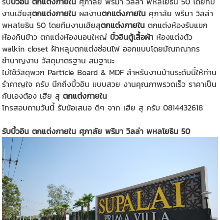
รับ
บิ้วอิน ตกแต่งภายใน
ศุภาลัย พรีมา วิลล่า พหลโยธิน 50 โดยทีม
งานเฮียสุ
ตกแต่งภายใน
ผลงาน
ตกแต่งภายใน
ศุภาลัย พรีมา วิลล่า
พหลโยธิน 50 โดยทีมงานเฮียสุ
ตกแต่งภายใน
ตกแต่งห้องรับแขก
ห้องกินข้าว ตกแต่งห้องนอนใหญ่
บิ้วอินตู้เสื้อผ้า
ห้องแต่งตัว
walkin closet ฝ้าหลุมตกแต่งซ่อนไฟ ออกแบบโดยมัณฑณากร
ชำนาญงาน วัสดุมาตรฐาน สมฐานะ
ไม่ใช้วัสดุพวก Particle Board & MDF สำหรับงานบ้านระดับนี้ให้ท่าน
รำคาญใจ ครับ นึกถึงบิ้วอิน แบบสวย งานคุณภาพรวดเร็ว ราคาเป็น
กันเองต้อง เฮีย สุ
ตกแต่งภายใน
โทรสอบถามวันนี้ รับข้อเสนอ ดีๆ จาก เฮีย สุ ครับ 0814432618
รับบิ้วอิน ตกแต่งภายใน ศุภาลัย พรีมา วิลล่า พหลโยธิน 50